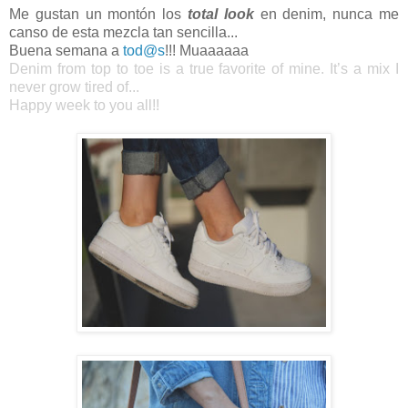
Me gustan un montón los
total look
en denim, nunca me
canso de esta mezcla tan sencilla...
Buena semana a
tod@s
!!! Muaaaaaa
Denim from top to toe is a true favorite of mine. It’s a mix I
never grow tired of...
Happy week to you all!!