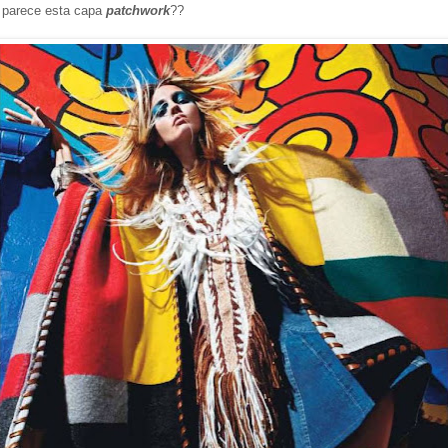
 parece esta capa
patchwork
??