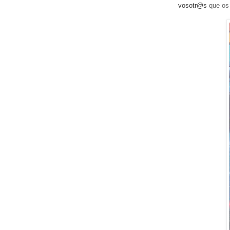
vosotr@s
que os