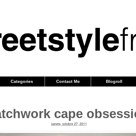
Categories
Contact Me
Blogroll
atchwork cape obsessi
jueves, octubre 27, 2011