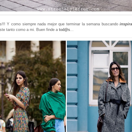
nes!!! Y como siempre nada mejor que terminar la semana buscando
inspir
ste tanto como a mi. Buen finde a
tod@s
...