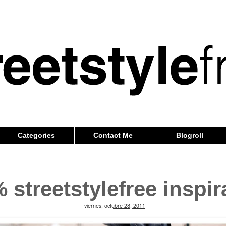
Categories
Contact Me
Blogroll
 streetstylefree inspir
viernes, octubre 28, 2011