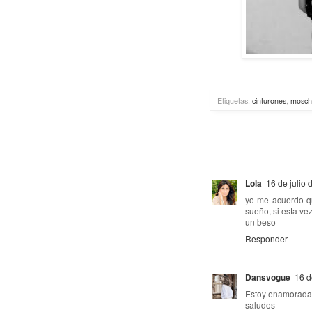
Etiquetas:
cinturones
,
mosch
Lola
16 de julio 
yo me acuerdo q
sueño, si esta ve
un beso
Responder
Dansvogue
16 d
Estoy enamorada 
saludos