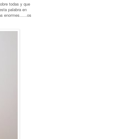
sobre todas y que
esta palabra en
s enormes......os