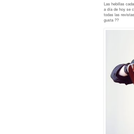
Las hebillas cad
a día de hoy se c
todas las revista
gusta ??