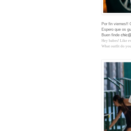
Por fin viernes!!
Espero que os gu
Buen finde
chic
Hey babes! Like ev
What outfit do you