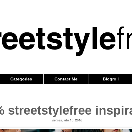
Categories
Contact Me
Blogroll
 streetstylefree inspir
viernes, julio 15, 2016