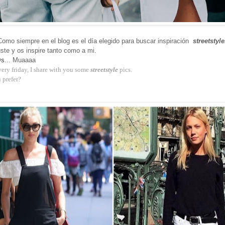
 Como siempre en el blog es el día elegido para buscar
inspiración
streetstyle
ste y os inspire tanto como a mi.
@s
... Muaaaa
ery friday, I share with you some
streetstyle
pics.
 prefer?