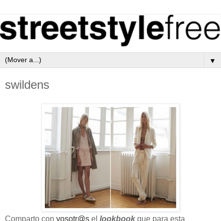
▼
swildens
Comparto con
vosotr@s
el
lookbook
que para esta