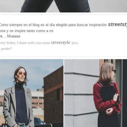
streetst
 Como siempre en el blog es el día elegido para buscar
inspiración
ste y os inspire tanto como a mi.
@s
... Muaaaa
streestyle
ery friday, I share with you some
pics.
 prefer?