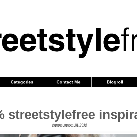
Categories
Contact Me
Blogroll
 streetstylefree inspir
viernes, marzo 18, 2016