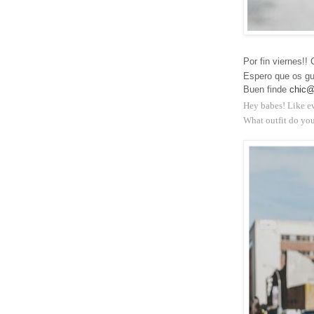
Por fin viernes!!
Espero que os gu
Buen finde
chic
Hey babes! Like ev
What outfit do you