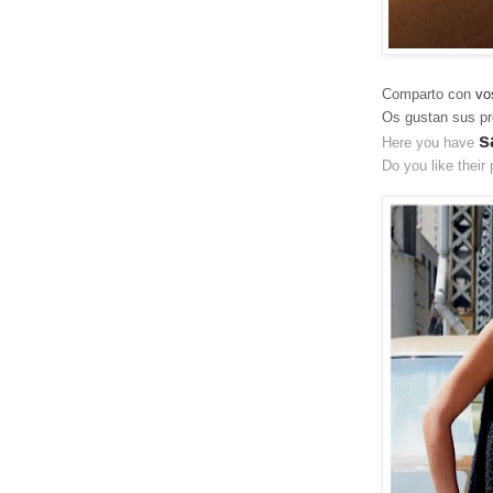
Comparto con
vo
Os gustan sus pr
s
Here you have
Do you like their