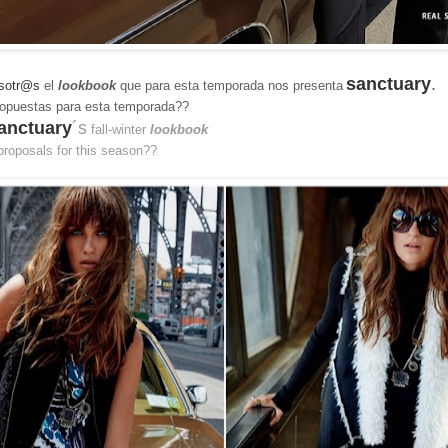
sanctuary
.
sotr@s
el
lookbook
que para esta temporada nos presenta
opuestas para esta temporada??
anctuary
´s
fall-winter
lookbook
 proposals for this season??