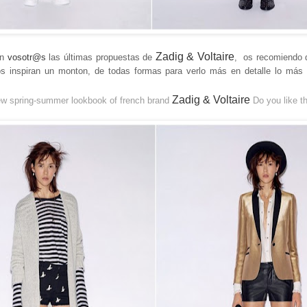
Zadig & Voltaire
on
vosotr@s
las últimas propuestas de
, os recomiendo 
os inspiran un monton, de todas formas para verlo más en detalle lo más
Zadig & Voltaire
w spring-summer lookbook of french brand
Do you like t