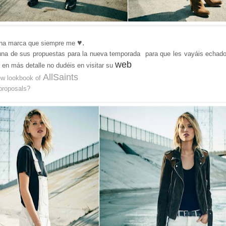
♥.
na marca que siempre me
una de sus propuestas para la nueva temporada para que les vayáis echado
web
 en más detalle no dudéis en visitar su
AllSaints
ew lookbook of
 proposals?