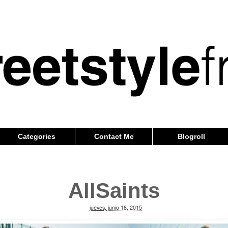
Categories
Contact Me
Blogroll
AllSaints
jueves, junio 18, 2015