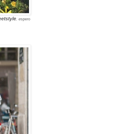
eetstyle
e
spero
,