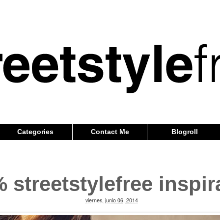
Categories
Contact Me
Blogroll
 streetstylefree inspir
viernes, junio 06, 2014