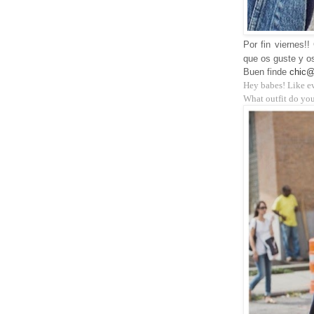
Por fin viernes!
que os guste y os
Buen finde
chic
Hey babes! Like ev
What outfit do you