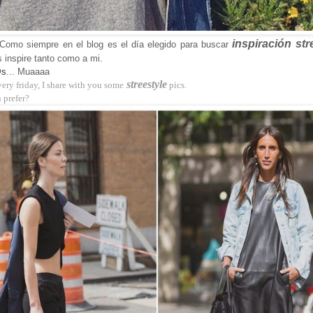
inspiración str
! Como siempre en el blog es el día elegido para buscar
 inspire tanto como a mi.
@s
... Muaaaa
streestyle
ery friday, I share with you some
pics.
 prefer?