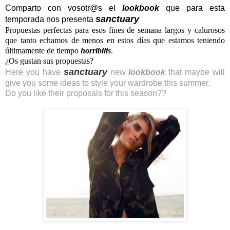
Comparto con
vosotr@s
el
lookbook
que para esta
sanctuary
temporada nos presenta
Propuestas perfectas para esos fines de semana largos y calurosos
que tanto echamos de menos en estos días que estamos teniendo
últimamente de tiempo
horribilis
.
¿Os gustan sus propuestas?
sanctuary
Here you have
new
lookbook
that maybe will
give you some ideas to style your wardrobe this summer.
Do you like their proposals for this season??