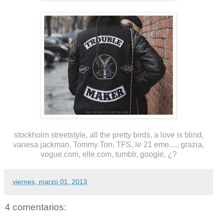
stockholm streetstyle, all the pretty birds, a love is blind,
vanesa jackman, Tommy Ton, TFS, le 21 eme...., grazia,
vogue.com, elle.com, tumblr, google, ¿?
viernes, marzo 01, 2013
4 comentarios: