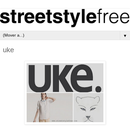
▼
uke