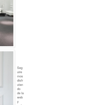
Seg
uire
mos
disfr
utan
do
de la
web
y