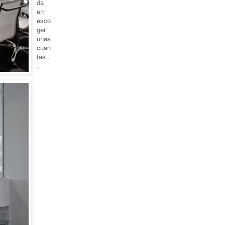
da
en
esco
ger
unas
cuan
tas..
..