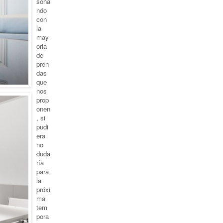
soña
ndo
con
la
may
oria
de
pren
das
que
nos
prop
onen
, si
pudi
era
no
duda
ría
para
la
próxi
ma
tem
pora