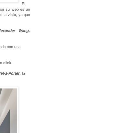
El
 por su web es un
: la vista, ya que
lexander Wang,
todo con una
o click.
et-a-Porter
, la